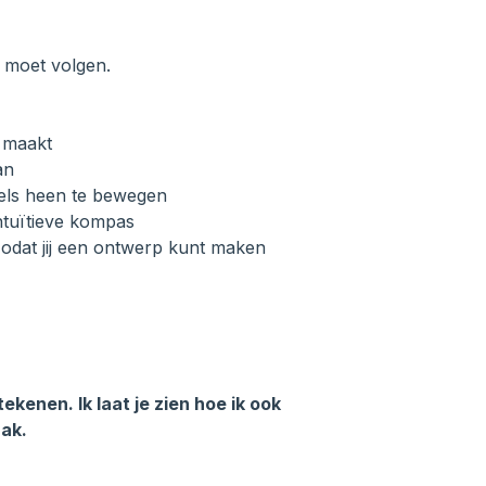
 moet volgen.
j maakt
an
jfels heen te bewegen
ntuïtieve kompas
zodat jij een ontwerp kunt maken
tekenen. Ik laat je zien hoe ik ook
ak.