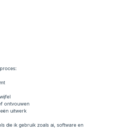
 proces:
omt
ijfel
ief ontvouwen
deeën uitwerk
ls die ik gebruik zoals ai, software en