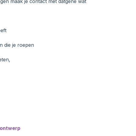
ningen maak je contact met datgene wat
eft
 die je roepen
eten,
n ontwerp