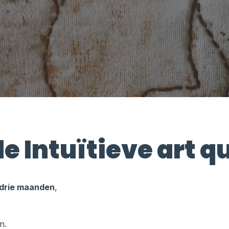
e Intuïtieve art qu
drie maanden
,
n.